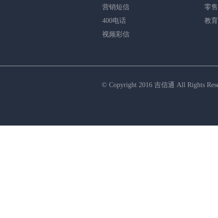
营销短信
零售
400电话
教育
视频彩信
© Copyright 2016 吉信通 All R