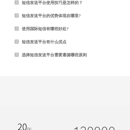
短信发送平台使用技巧是怎样的？
短信发送平台的优势体现在哪里?
使用国际短信有哪些好处?
短信发送平台有什么优点
选择短信发送平台需要遵循哪些原则