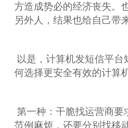
方造成势必的经济丧失。
另外人，结果也给自己带
以是，计算机发短信平台
何选择更安全有效的计算
第一种：干脆找运营商要
范例麻烦，还要分别找移