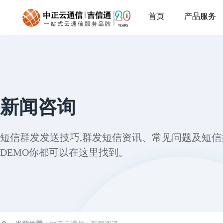
首页
产品服务
新闻咨询
短信群发发送技巧,群发短信资讯、常见问题及短信接
DEMO你都可以在这里找到。