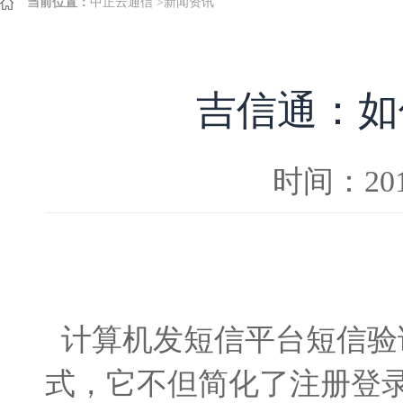
当前位置：
中正云通信
>
新闻资讯
吉信通：如
时间：2019
计算机发短信平台短信验
式，它不但简化了注册登